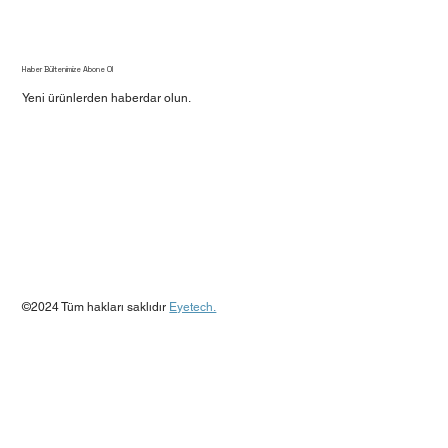
Haber Bültenimize Abone Ol
Yeni ürünlerden haberdar olun.
Evet, beni bülteninize abone edin.
*
Gönder
©2024 Tüm hakları saklıdır
Eyetech.