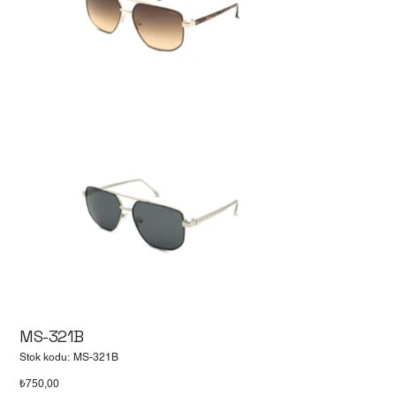
MS-321B
Stok
Stok kodu:
MS-321B
kodu:
MS-
Fiyat
₺750,00
321B