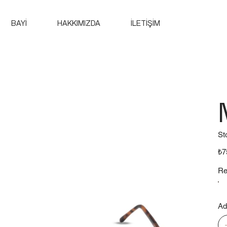
BAYİ
HAKKIMIZDA
İLETİŞİM
St
Fiya
₺7
Re
Ad