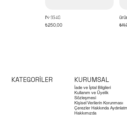
IN-3548
ürü
Fiyat
Nor
₺250,00
₺11
test4
KATEGORİLER
KURUMSAL
İade ve İptal Bilgileri
Kullanım ve Üyelik
Sözleşmesi
Kişisel Verilerin Korunması
test41
MS-305B
MS-243B
tes
MS
MS-
Çerezler Hakkında Aydınlat
Fiyat
Fiyat
Fiyat
Fiya
Fiya
Fiya
₺10,00
₺750,00
₺750,00
₺10
₺2.
₺2.
Hakkımızda