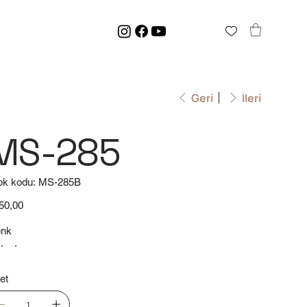
Geri
İleri
MS-285
Stok
ok kodu:
MS-285B
kodu:
MS-
285B
t
50,00
nk
et