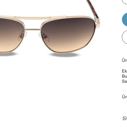
Ür
Ek
Bu
Sa
Ür