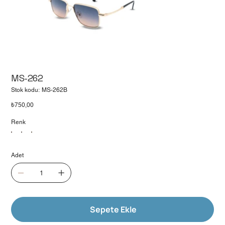
MS-262
Stok
Stok kodu:
MS-262B
kodu:
MS-
Fiyat
₺750,00
262B
Renk
Adet
Sepete Ekle