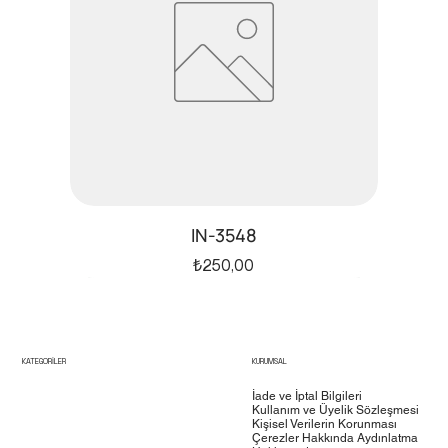
IN-3548
Fiyat
₺250,00
ürün6
test5
test4
KATEGORİLER
KURUMSAL
İade ve İptal Bilgileri
Kullanım ve Üyelik Sözleşmesi
Kişisel Verilerin Korunması
Çerezler Hakkında Aydınlatma