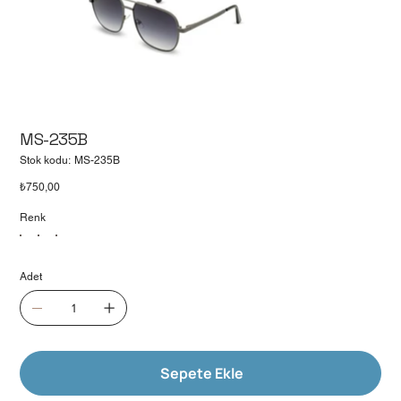
MS-235B
Stok
Stok kodu:
MS-235B
kodu:
MS-
Fiyat
₺750,00
235B
Renk
Adet
Sepete Ekle