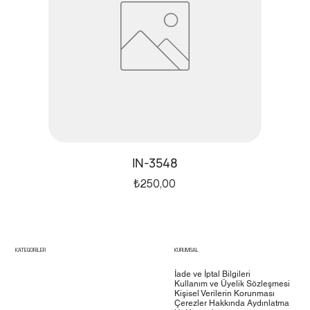
IN-3548
Fiyat
₺250,00
ürün6
test5
test4
KATEGORİLER
KURUMSAL
İade ve İptal Bilgileri
Kullanım ve Üyelik Sözleşmesi
Kişisel Verilerin Korunması
Çerezler Hakkında Aydınlatma