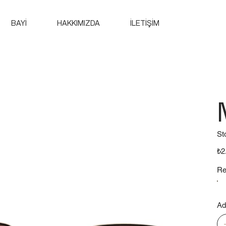
BAYİ
HAKKIMIZDA
İLETİŞİM
St
Fiya
₺2
Re
Ad