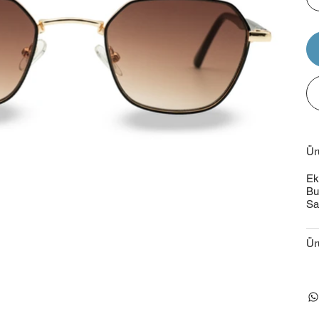
Ür
Ek
Bu
Sa
Ür