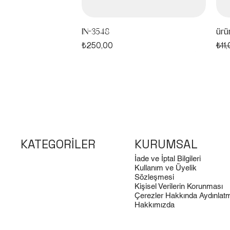
IN-3548
ürü
Fiyat
Nor
₺250,00
₺11
test4
KATEGORİLER
KURUMSAL
İade ve İptal Bilgileri
Kullanım ve Üyelik
Sözleşmesi
Kişisel Verilerin Korunması
test41
MS-305B
MS-243B
tes
MS
MS-
Çerezler Hakkında Aydınlat
Fiyat
Fiyat
Fiyat
Fiya
Fiya
Fiya
₺10,00
₺750,00
₺750,00
₺10
₺2.
₺2.
Hakkımızda