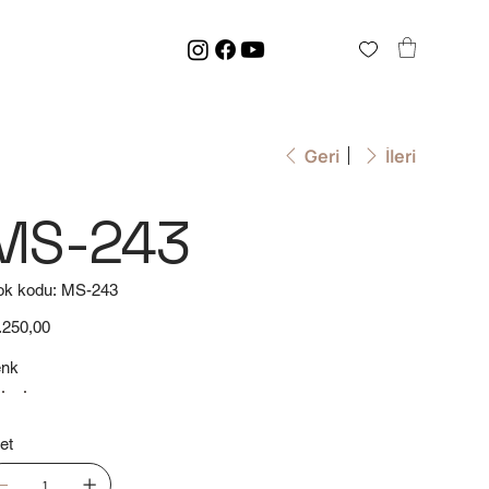
Geri
İleri
MS-243
Stok
ok kodu:
MS-243
kodu:
MS-
243
t
.250,00
nk
et