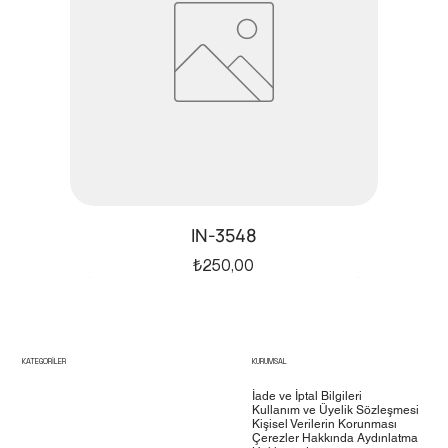
IN-3548
Fiyat
₺250,00
ürün6
test5
test4
KATEGORİLER
KURUMSAL
İade ve İptal Bilgileri
Kullanım ve Üyelik Sözleşmesi
Kişisel Verilerin Korunması
Çerezler Hakkında Aydınlatma