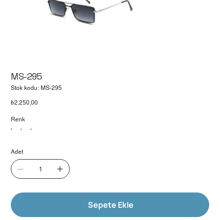
MS-295
Stok
Stok kodu:
MS-295
kodu:
MS-
Fiyat
₺2.250,00
295
Renk
Adet
Sepete Ekle