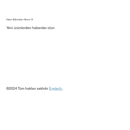
Haber Bültenimize Abone Ol
Yeni ürünlerden haberdar olun.
Evet, beni bülteninize abone edin.
*
Gönder
©2024 Tüm hakları saklıdır
Eyetech.