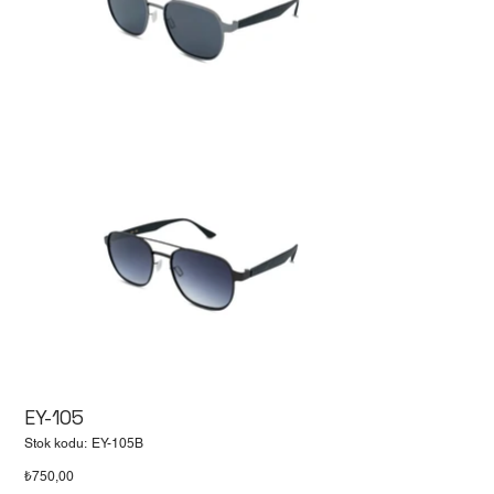
EY-105
Stok
Stok kodu:
EY-105B
kodu:
EY-
Fiyat
₺750,00
105B