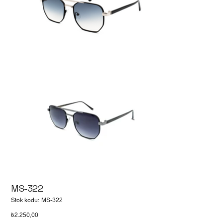
MS-322
Stok
Stok kodu:
MS-322
kodu:
MS-
Fiyat
₺2.250,00
322