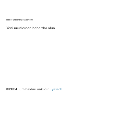
Haber Bültenimize Abone Ol
Yeni ürünlerden haberdar olun.
Evet, beni bülteninize abone edin.
*
Gönder
©2024 Tüm hakları saklıdır
Eyetech.