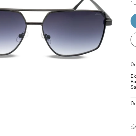
Ür
Ek
Bu
Sa
Ür