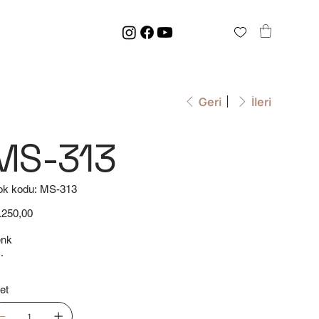
Geri
İleri
MS-313
Stok
ok kodu:
MS-313
kodu:
MS-
313
t
.250,00
nk
et