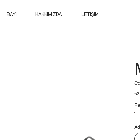
BAYİ
HAKKIMIZDA
İLETİŞİM
St
Fiya
₺2
Re
Ad