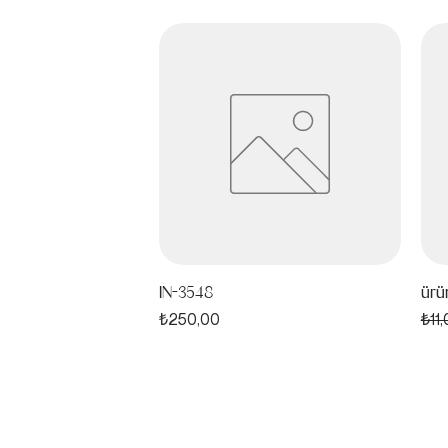
IN-3548
ürü
Fiyat
Nor
₺250,00
₺11
test4