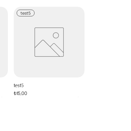
test5
test5
Fiyat
₺15,00