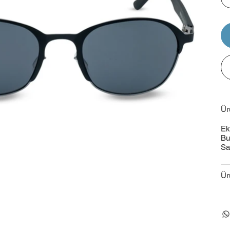
Ür
Ek
Bu
Sa
Ür