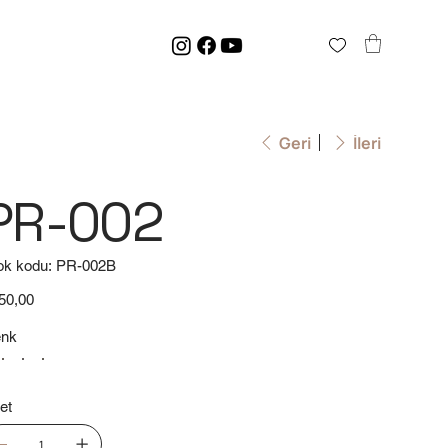
Geri
İleri
PR-002
Stok
ok kodu:
PR-002B
kodu:
PR-
002B
t
50,00
nk
et