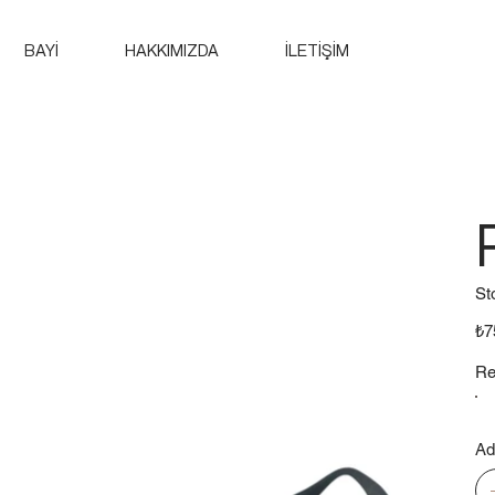
BAYİ
HAKKIMIZDA
İLETİŞİM
St
Fiya
₺7
Re
Ad